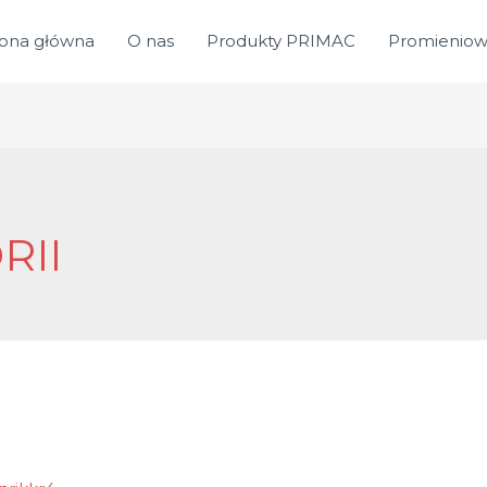
rona główna
O nas
Produkty PRIMAC
Promieniow
RII