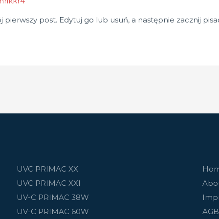
nrikkr4
 pierwszy post. Edytuj go lub usuń, a następnie zacznij pisa
UVC PRIMAC XX
Ho
UVC PRIMAC XXI
Abo
UV-C PRIMAC 38W
Imp
UV-C PRIMAC 60W
AGB