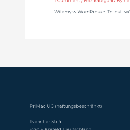
1 Comment
/
Bez kategorii
/ By
he
Witamy w WordPressie. To jest twój
PrIMac UG (haftungsbeschränkt)
Ilvericher Str.4
47809 Krefeld, Deutschland