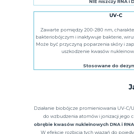
NIE niszczy RNA i 
UV-C
Zawarte pomiędzy 200-280 nm, charakter
bakteriobójczym i inaktywuje bakterie, wirus
Może być przyczyną poparzenia skóry i za
uszkodzenie kwasów nukleinow
Stosowane do dezynf
J
Działanie biobójcze promieniowania UV-C/UV
do wzbudzenia atomów i jonizacji jego 
obrębie kwasów nukleinowych
DNA i RNA
W efekcie rozbicia tych wiązań do poje