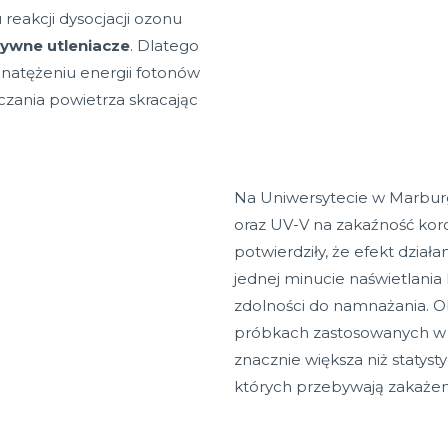
reakcji dysocjacji ozonu
ywne utleniacze
. Dlatego
natężeniu energii fotonów
zania powietrza skracając
Na Uniwersytecie w Marbu
oraz UV-V na zakaźność ko
potwierdziły, że efekt działa
jednej minucie naświetlania
zdolności do namnażania. O
próbkach zastosowanych w
znacznie większa niż statyst
których przebywają zakażen