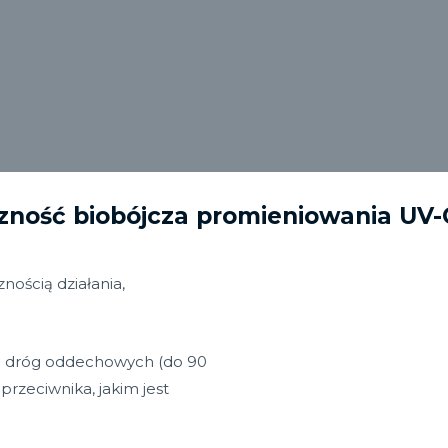
zność biobójcza promieniowania UV-C
ością działania,
ch dróg oddechowych (do 90
przeciwnika, jakim jest