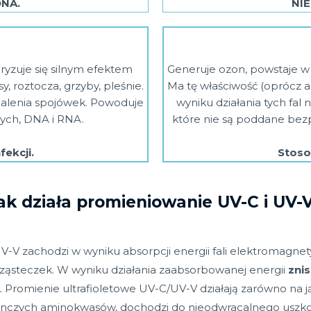
DNA.
NIE
yzuje się silnym efektem
Generuje ozon, powstaje w p
y, roztocza, grzyby, pleśnie.
Ma tę właściwość (oprócz 
palenia spojówek. Powoduje
wyniku działania tych fal
ych, DNA i RNA.
które nie są poddane bez
ekcji.
Stoso
ak działa promieniowanie UV-C i UV-
-V zachodzi w wyniku absorpcji energii fali elektromagnety
cząsteczek. W wyniku działania zaabsorbowanej energii
zni
. Promienie ultrafioletowe UV-C/UV-V działają zarówno na 
dynczych aminokwasów, dochodzi do nieodwracalnego uszkod