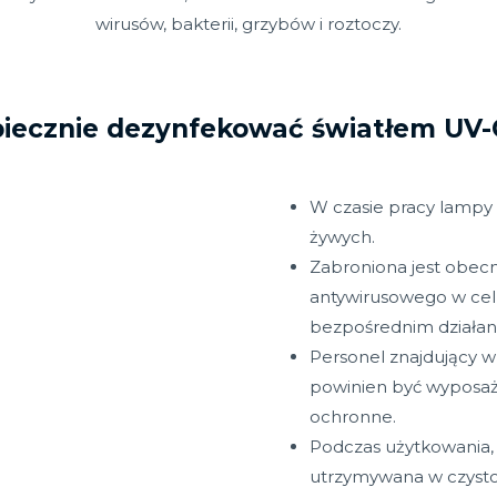
wirusów, bakterii, grzybów i roztoczy.
piecznie dezynfekować światłem UV-C
W czasie pracy lampy 
żywych.
Zabroniona jest obecn
antywirusowego w ce
bezpośrednim działani
Personel znajdujący w
powinien być wyposaż
ochronne.
Podczas użytkowania,
utrzymywana w czysto