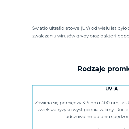
Światło ultrafioletowe (UV) od wielu lat był
zwalczaniu wirusów grypy oraz bakterii odpo
Rodzaje promie
UV-A
Zawiera się pomiędzy 315 nm i 400 nm, us
zwiększa ryzyko wystąpienia zaćmy. Dociera
odczuwalne po dniu spędzon