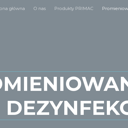
rona główna
O nas
Produkty PRIMAC
Promieniow
OMIENIOWAN
 DEZYNFEKC