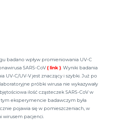
rgu badano wpływ promieniowania UV-C
ronawirusa SARS-CoV
(
link
)
. Wyniki badania
nia UV-C/UV-V jest znaczący i szybki. Już po
 laboratoryjne próbki wirusa nie wykazywały
bjętościowa ilość cząsteczek SARS-CoV w
 tym eksperymencie badawczym była
ycznie pojawia się w pomieszczeniach, w
i wirusem pacjenci.