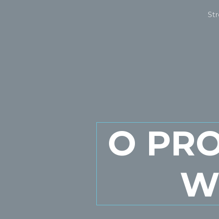
St
O PR
W