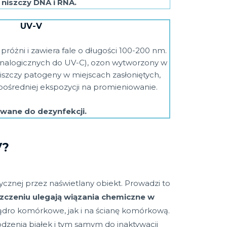
 niszczy DNA i RNA.
UV-V
różni i zawiera fale o długości 100-200 nm.
analogicznych do UV-C), ozon wytworzony w
 niszczy patogeny w miejscach zasłoniętych,
pośredniej ekspozycji na promieniowanie.
wane do dezynfekcji.
V?
cznej przez naświetlany obiekt. Prowadzi to
szczeniu ulegają wiązania chemiczne w
jądro komórkowe, jak i na ścianę komórkową.
zenia białek i tym samym do inaktywacji