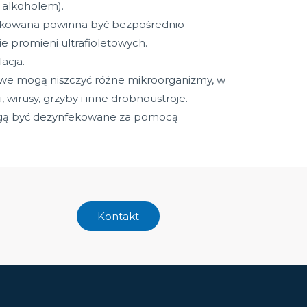
 alkoholem).
ekowana powinna być bezpośrednio
e promieni ultrafioletowych.
acja.
owe mogą niszczyć różne mikroorganizmy, w
, wirusy, grzyby i inne drobnoustroje.
gą być dezynfekowane za pomocą
Kontakt